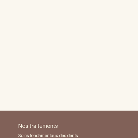
Dent fissurée : que faire ?
Remplacer une dent manquante
En urgence
Douleurs de machoire -
articulation
Lien entre santé buccale et santé globale
Abcès dentaire
Déchaussement dentaire : que faire ?
Nos traitements
Soins fondamentaux des dents