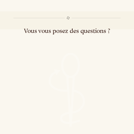
Vous vous posez des questions ?
Grossesse et santé dentaire
Mauvaise
haleine : comment l’éviter ?
Les maladies des gencives
La soie dentaire
Dent cassée, que faire ?
Tout savoir sur les « dentiers »