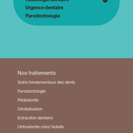
Radiologie dentaire
Urgence dentaire
Parodontologie
Nos traitements
Soins fondamentaux des dents
Parodontologie
Pédodontie
Dévitalisation
Extraction dentaire
Orthodontie chez l’adulte