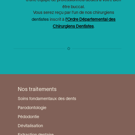
d’une équipe de professionnels dédiés à votre bien
être buccal.
Vous serez reçu par l’un de nos chirurgiens
dentistes
inscrit à
l’Ordre Départemental des
Chirurgiens Dentistes
.
Nos traitements
Soins fondamentaux des dents
Parodontologie
Pédodontie
Dévitalisation