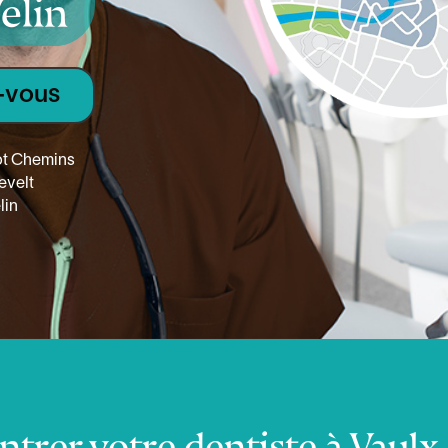
elin
-vous
pt Chemins
evelt
lin
trer votre dentiste à Vaulx-