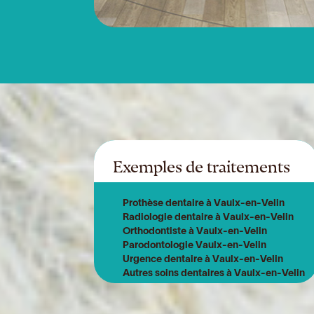
Exemples de traitements
Prothèse dentaire à Vaulx-en-Velin
Radiologie dentaire à Vaulx-en-Velin
Orthodontiste à Vaulx-en-Velin
Parodontologie Vaulx-en-Velin
Urgence dentaire à Vaulx-en-Velin
Autres soins dentaires à Vaulx-en-Velin