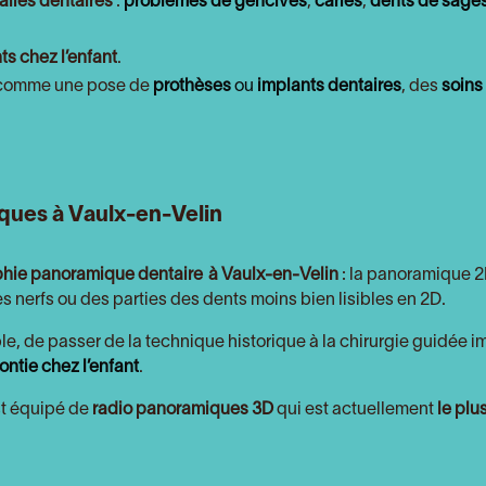
lies dentaires
:
problèmes de gencives
,
caries
,
dents de sage
ts chez l’enfant
.
e comme une pose de
prothèses
ou
implants dentaires
, des
soins
ques à Vaulx-en-Velin
phie panoramique dentaire
à Vaulx-en-Velin
: la panoramique 
s nerfs ou des parties des dents moins bien lisibles en 2D.
le, de passer de la technique historique à la chirurgie guidée i
ontie chez l’enfant
.
t équipé de
radio panoramiques 3D
qui est actuellement
le plu