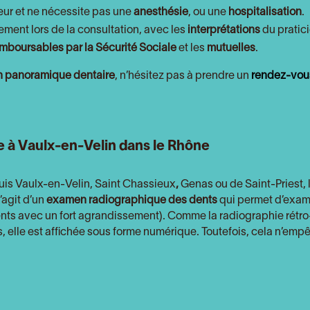
ur et ne nécessite pas une
anesthésie
, ou une
hospitalisation
.
ement lors de la consultation, avec les
interprétations
du pratici
mboursables par la Sécurité Sociale
et les
mutuelles
.
 panoramique dentaire
, n’hésitez pas à prendre un
rendez-vous
re à Vaulx-en-Velin dans le Rhône
uis Vaulx-en-Velin
, Saint Chassieux
,
Genas ou de Saint-Priest
,
s’agit d’un
examen radiographique des dents
qui permet d’exami
ents avec un fort agrandissement). Comme la radiographie rétro-
s, elle est affichée sous forme numérique. Toutefois, cela n’emp