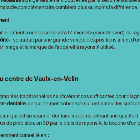
lvéolaires
sont généralement couvertes par la sécurité sociale 
e maladie complémentaire comblera plus ou moins la différence.
ment
 le patient à une dose de 22 à 51 microSv (microSievert) de r
cône
«
se traduit par une grande variété d’expositions allant d’
 l’image et la marque de l’appareil à rayons X utilisé.
du centre de Vaulx-en-Velin
raphies traditionnelles ne s’avèrent pas suffisantes pour diagn
er dentaire
, ce qui permet d’observer sur ordinateur les surfac
eam qui est un scanner dentaire moderne, offrant une qualité d
plus de précision, en 3D par le biais de rayons X, la bouche d’un p
uemment conseillé en :