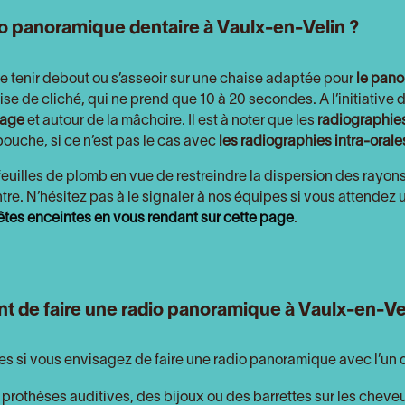
 panoramique dentaire à Vaulx-en-Velin ?
t se tenir debout ou s’asseoir sur une chaise adaptée pour
le pano
ise de cliché, qui ne prend que 10 à 20 secondes. A l’initiative 
sage
et autour de la mâchoire. Il est à noter que les
radiographie
bouche, si ce n’est pas le cas avec
les radiographies intra-orales
feuilles de plomb en vue de restreindre la dispersion des rayons 
entre. N’hésitez pas à le signaler à nos équipes si vous attende
 êtes enceintes en vous rendant sur cette page
.
nt de faire une radio panoramique à Vaulx-en-Ve
les si vous envisagez de faire une radio panoramique avec l’un
 prothèses auditives, des bijoux ou des barrettes sur les cheveu