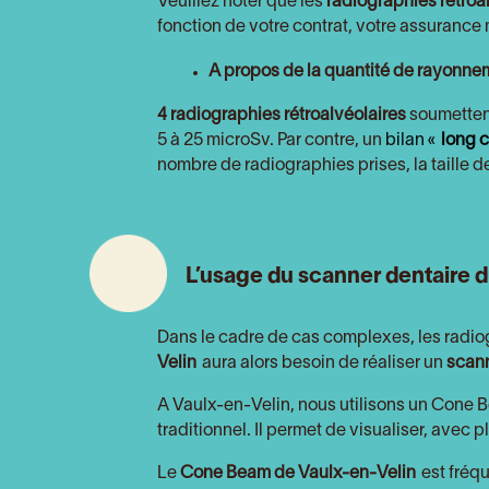
Veuillez noter que les
radiographies rétroa
fonction de votre contrat, votre assuranc
A propos de la quantité de rayonne
4 radiographies rétroalvéolaires
soumettent
5 à 25 microSv. Par contre, un
bilan «
long 
nombre de radiographies prises, la taille de
L’usage du scanner dentaire 
Dans le cadre de cas complexes, les radiog
Velin
aura alors besoin de réaliser un
scann
A Vaulx-en-Velin, nous utilisons un Cone B
traditionnel. Il permet de visualiser, avec 
Le
Cone Beam
de Vaulx-en-Velin
est fréq