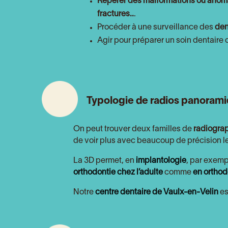
Repérer des malformations ou anoma
fractures..
.
Procéder à une surveillance des
den
Agir pour préparer un soin dentair
Typologie de radios panorami
On peut trouver deux familles de
radiogra
de voir plus avec beaucoup de précision le
La 3D permet, en
implantologie
, par exemp
orthodontie chez l’adulte
comme
en orthod
Notre
centre dentaire de Vaulx-en-Velin
es