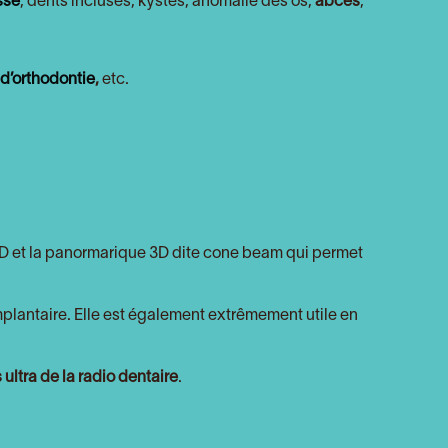
sse
, dents incluses, kystes, anomalie des os,
abcès
,
 d’orthodontie
,
etc.
2D et la panormarique 3D dite cone beam qui permet
mplantaire. Elle est également extrêmement utile en
s ultra de la radio dentaire
.