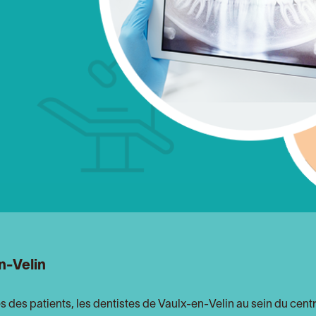
n-Velin
 des patients, les dentistes de Vaulx-en-Velin au sein du centr