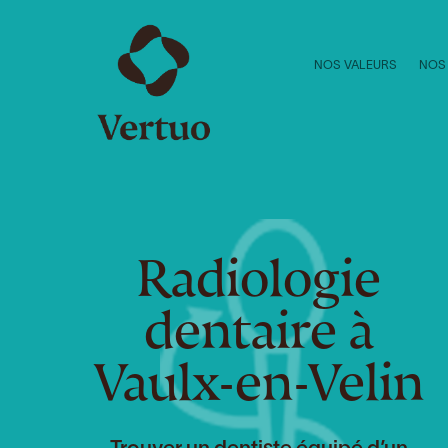
NOS VALEURS
NOS
Radiologie
dentaire à
Vaulx-en-Velin