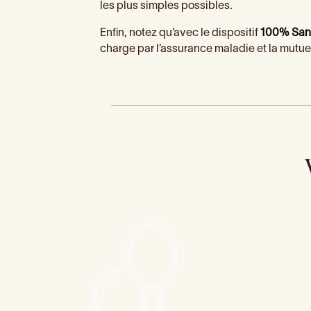
les plus simples possibles.
Enfin, notez qu’avec le dispositif
100% San
charge par l’assurance maladie et la mutuel
Grossesse et santé dentaire
Ori
Mauvaise
haleine : comment
l’éviter ?
Qu’est
Les maladies des gencives