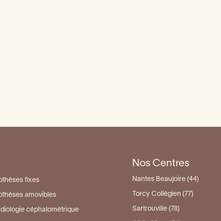
Dent qui bouge
Examens oraux de rou
évitalisée: ce qu’il faut
savoir
Qu'est-ce que la chir
dentaire
oire: causes, symptômes
et solutions
Dent fissurée : que fa
Nos Centres
Nantes Beaujoire (44)
othèses fixes
Torcy Collégien (77)
othèses amovibles
Sartrouville (78)
diologie céphalométrique