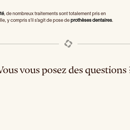
té
, de nombreux traitements sont totalement pris en
le, y compris s’il s’agit de pose de
prothèses dentaires
.
Vous vous posez des questions 
gine d’une maladie des
Les bonnes raisons d‘all
gencives ?
le dentiste
-ce que le Tiers-Payant
Les Inlay Onlay
?
Scellement des sill