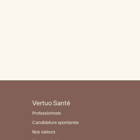
tine
Lien entre santé buccale et
santé globale
urgie
Abcès dentaire
ire ?
Déchaussement dentaire : que
faire ?
Vertuo Santé
Professionnels
Candidature spontanée
Nos valeurs