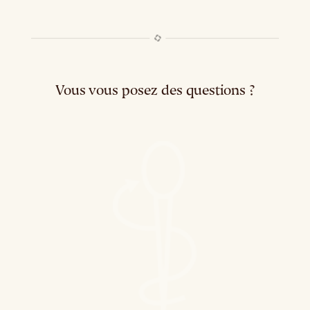
Vous vous posez des questions ?
Grossesse et santé dentaire
Mauvaise
haleine : comment l’éviter ?
Les maladies des gencives
La soie dentaire
Dent cassée, que faire ?
Tout savoir sur les « dentiers »