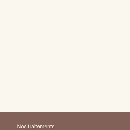
Dent fissurée : que faire ?
Remplacer une dent manquante
En urgence
Douleurs de machoire -
articulation
Lien entre santé buccale et santé globale
Abcès dentaire
Déchaussement dentaire : que faire ?
Nos traitements