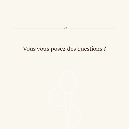
Vous vous posez des questions ?
Grossesse et santé dentaire
Mauvaise
haleine : comment l’éviter ?
Les maladies des gencives
La soie dentaire
Dent cassée, que faire ?