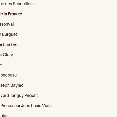
Rue des Renouillers
e la France:
Arsonval
an Burguet
ar Lambret
e Clary
te
 Moncousu
Joseph Baylac
levard Tanguy Prigent
Professeur Jean Louis Viala
voluy