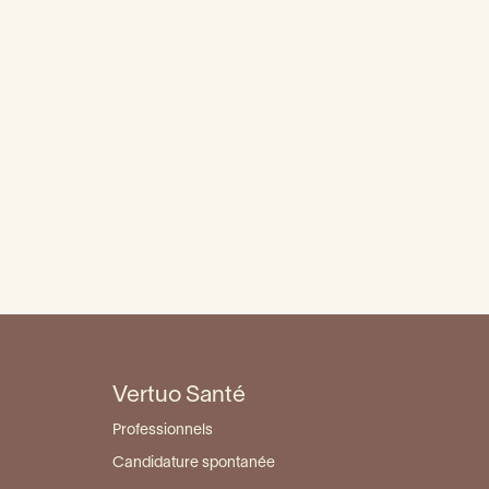
Douleurs de machoire -
ons
articulation
tine
Lien entre santé buccale et
santé globale
urgie
Abcès dentaire
ire ?
Déchaussement dentaire : que
faire ?
Vertuo Santé
Professionnels
Candidature spontanée