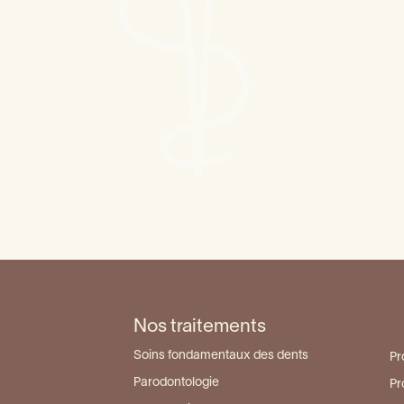
Les maladies des gencives
La soie dentaire
Dent d
Dent cassée, que faire ?
Dent n
Tout savoir sur les « dentiers »
Nos traitements
Soins fondamentaux des dents
Pr
Parodontologie
Pr