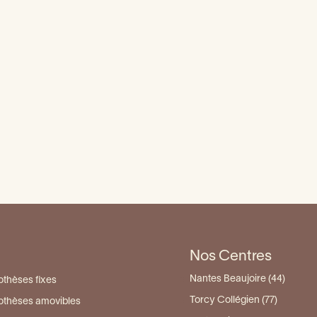
Scellement des sill
Dent qui bouge
Examens oraux de rou
évitalisée: ce qu’il faut
savoir
Qu'est-ce que la chir
dentaire
oire: causes, symptômes
et solutions
Dent fissurée : que fa
Nos Centres
Nantes Beaujoire (44)
othèses fixes
Torcy Collégien (77)
othèses amovibles