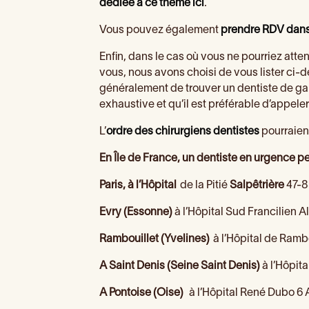
dédiée à ce thème ici
.
Vous pouvez également
prendre RDV dans 
Enfin, dans le cas où vous ne pourriez atte
vous, nous avons choisi de vous lister ci
généralement de trouver un dentiste de gard
exhaustive et qu’il est préférable d’appele
L’
ordre des chirurgiens dentistes
pourraien
En Île de France, un dentiste en urgence pe
Paris, à l’
Hôpital
de la Pitié
Salpêtrière
47-83
Evry (Essonne)
à l’Hôpital Sud Francilien A
Rambouillet (Yvelines)
à l’Hôpital de Rambo
A Saint Denis (Seine Saint Denis)
à l’Hôpit
A Pontoise (Oise)
à l’Hôpital René Dubo 6 