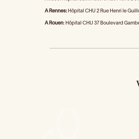
A Rennes:
Hôpital CHU 2 Rue Henri le Guil
A Rouen
: Hôpital CHU 37 Boulevard Gamb
Grossesse et santé dentaire
Ori
Mauvaise
haleine : comment
l’éviter ?
Qu’est