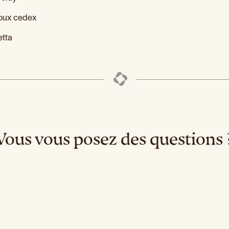
loux cedex
etta
Vous vous posez des questions 
gine d’une maladie des
Les bonnes raisons d‘all
gencives ?
le dentiste
-ce que le Tiers-Payant
Les Inlay Onlay
?