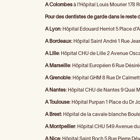
A Colombes
à l’Hôpital Louis Mourier 178 
Pour des dentistes de garde dans le reste d
A Lyon
: Hôpital Edouard Herriot 5 Place d’
A Bordeaux
: Hôpital Saint André 1 Rue Je
A Lille
: Hôpital CHU de Lille 2 Avenue Osc
A Marseille
: Hôpital Européen 6 Rue Désiré
A Grenoble
: Hôpital GHM 8 Rue Dr Calmet
A Nantes
: Hôpital CHU de Nantes 9 Quai
A Toulouse
: Hôpital Purpan 1 Place du Dr 
A Brest
: Hôpital de la cavale blanche Bou
A Montpellier
: Hôpital CHU 549 Avenue du 
A Nice
: Hôpital Saint Roch 5 Rue Pierre Dé