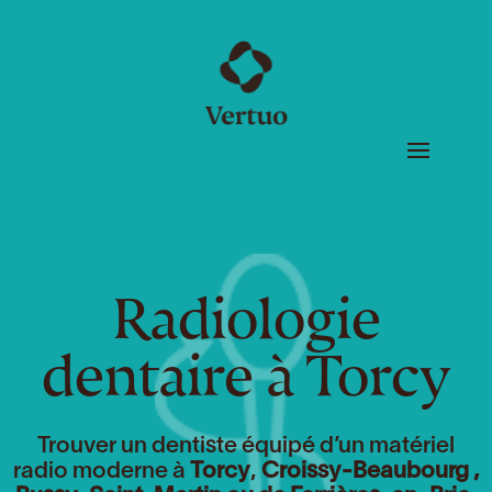
Radiologie
dentaire à Torcy
Trouver un dentiste équipé d’un matériel
radio moderne à
Torcy
,
Croissy-Beaubourg ,