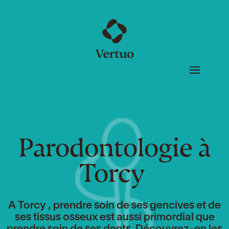
Parodontologie à
Torcy
A Torcy , prendre soin de ses gencives et de
ses tissus osseux est aussi primordial que