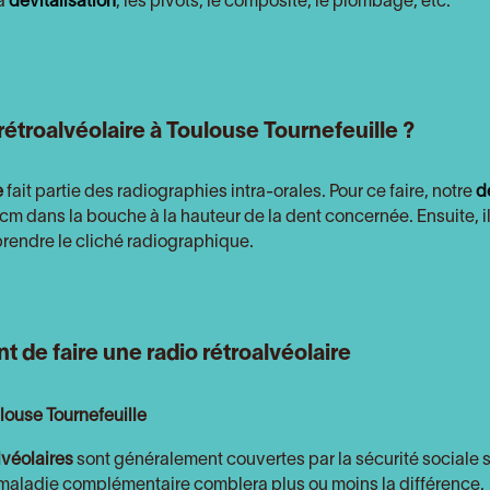
a
dévitalisation
, les pivots, le composite, le plombage, etc.
troalvéolaire à Toulouse Tournefeuille ?
e
fait partie des radiographies intra-orales. Pour ce faire, notre
d
m dans la bouche à la hauteur de la dent concernée. Ensuite, il
 prendre le cliché radiographique.
 de faire une radio rétroalvéolaire
louse Tournefeuille
lvéolaires
sont généralement couvertes par la sécurité sociale 
e maladie complémentaire comblera plus ou moins la différence.