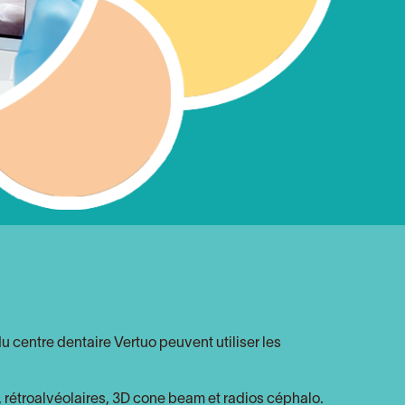
u centre dentaire Vertuo peuvent utiliser les
 rétroalvéolaires, 3D cone beam et radios céphalo.