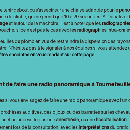
t se tenir debout ou s’asseoir sur une chaise adaptée pour
le pano
ise de cliché, qui ne prend que 10 à 20 secondes. A l’initiative 
sage
et autour de la mâchoire. Il est à noter que les
radiographie
bouche, si ce n’est pas le cas avec
les radiographies intra-orales
feuilles de plomb en vue de restreindre la dispersion des rayons 
entre. N’hésitez pas à le signaler à nos équipes si vous attende
 êtes enceintes en vous rendant sur cette page
.
t de faire une radio panoramique à Tournefeuill
les si vous envisagez de faire une radio panoramique avec l’un
 prothèses auditives, des bijoux ou des barrettes sur les cheveu
ur et ne nécessite pas une
anesthésie
, ou une
hospitalisation
.
ement lors de la consultation, avec les
interprétations
du pratici