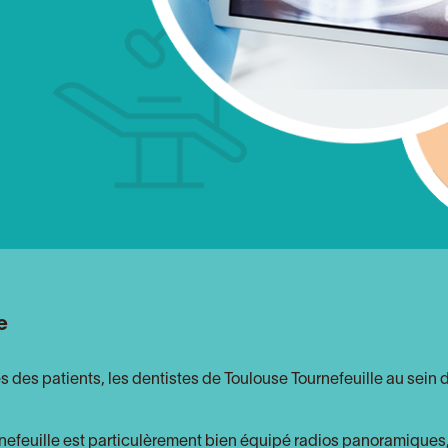
e
 des patients, les dentistes de Toulouse Tournefeuille au sein d
nefeuille est particulèrement bien équipé radios panoramiques,