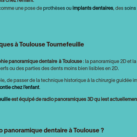
ts chez l’enfant
.
e comme une pose de
prothèses ou
implants dentaires
, des
soin
ques à Toulouse Tournefeuille
phie panoramique dentaire
à Toulouse
: la panoramique 2D et 
erfs ou des parties des dents moins bien lisibles en 2D.
le, de passer de la technique historique à la chirurgie guidée i
ontie chez l’enfant
.
uille
est équipé de
radio panoramiques 3D qu iest actuellement 
o panoramique dentaire à Toulouse ?