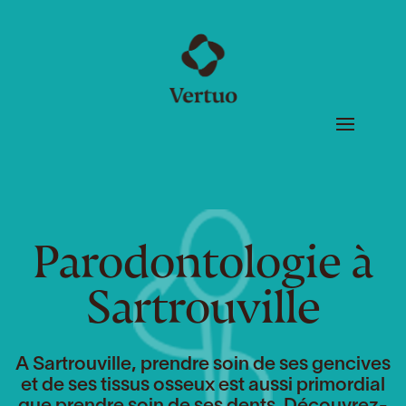
Parodontologie à
Sartrouville
A Sartrouville, prendre soin de ses gencives
et de ses tissus osseux est aussi primordial