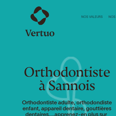
NOS VALEURS
NOS
Orthodontiste
à Sannois
Orthodontiste adulte, orthodondiste
enfant, appareil dentaire, gouttières
dentaires,…apprenez-en plus sur