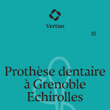
Prothèse dentaire
à Grenoble
Echirolles