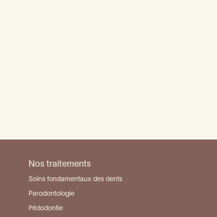
En urgence
Douleurs de machoire -
articulation
Lien entre santé buccale et santé globale
Abcès dentaire
Déchaussement dentaire : que faire ?
Nos traitements
Soins fondamentaux des dents
Parodontologie
Pédodontie